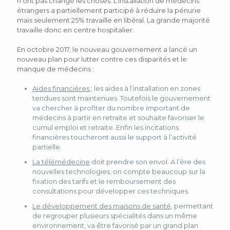
n’ont pas changé les choses. L’installation de médecins
étrangers a partiellement participé à réduire la pénurie
mais seulement 25% travaille en libéral. La grande majorité
travaille donc en centre hospitalier.
En octobre 2017, le nouveau gouvernement a lancé un
nouveau plan pour lutter contre ces disparités et le
manque de médecins :
Aides financières
: les aides à l’installation en zones
tendues sont maintenues. Toutefois le gouvernement
va chercher à profiter du nombre important de
médecins à partir en retraite et souhaite favoriser le
cumul emploi et retraite. Enfin les incitations
financières toucheront aussi le support à l’activité
partielle.
La télémédecine
doit prendre son envol. A l’ère des
nouvelles technologies, on compte beaucoup sur la
fixation des tarifs et le remboursement des
consultations pour développer ces techniques.
Le développement des maisons de santé
, permettant
de regrouper plusieurs spécialités dans un même
environnement, va être favorisé par un grand plan